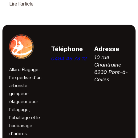
urgente. Situé à proximité d'une habitation, cet arbre
Lire l’article
mort présentait de nombreuses ...
Téléphone
Adresse
10 rue
0494 49 73 12
Chantraine
Allard Élagage :
6230 Pont-à-
l'expertise d'un
Celles
arboriste
grimpeur-
élagueur pour
l'élagage,
l'abattage et le
haubanage
d'arbres.