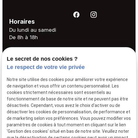
Horaires
Du lundi au samedi
De 8h à 18h
Elagage
Le secret de nos cookies ?
Le respect de votre vie privée
Abattage
Démontage
Notre site utilise des cookies pour améliorer votre expérience
de navigation et vous offrir un contenu personnalisé. Les
Haubanage
cookies strictement nécessaires sont essentiels au
Entretien et soins des arbres
fonctionnement de base de notre site et ne peuvent pas être
désactivés. Cependant, vous avez le choix d'activer ou de
Parcs et jardins
désactiver les cookies de personnalisation, de performance et
de marketing selon vos préférences. Vous pouvez modifier vos
paramètres de cookies à tout moment en cliquant sur le lien
Mentions
Politique de
Gestion
Plan du
'Gestion des cookies' situé en bas de notre site. Veuillez noter
légales
confidentialité
des
site
que la désactivation de certains cookies peut avoir un impact