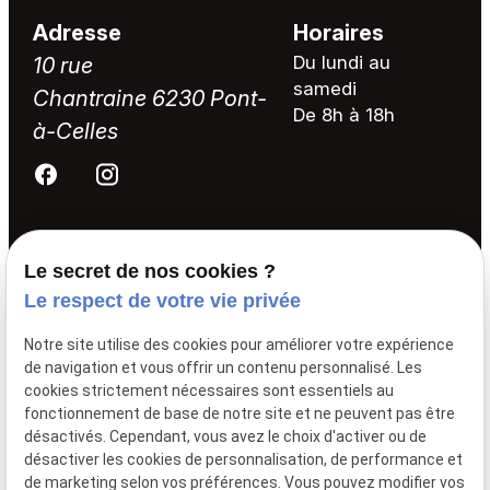
Adresse
Horaires
Du lundi au
10 rue
samedi
Chantraine
6230 Pont-
De 8h à 18h
à-Celles
Elagage
Le secret de nos cookies ?
Le respect de votre vie privée
Abattage
Démontage
Notre site utilise des cookies pour améliorer votre expérience
de navigation et vous offrir un contenu personnalisé. Les
Haubanage
cookies strictement nécessaires sont essentiels au
Entretien et soins des arbres
fonctionnement de base de notre site et ne peuvent pas être
désactivés. Cependant, vous avez le choix d'activer ou de
Parcs et jardins
désactiver les cookies de personnalisation, de performance et
de marketing selon vos préférences. Vous pouvez modifier vos