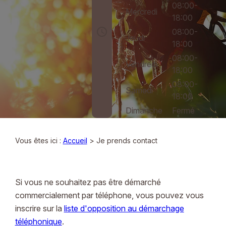
08:00-
Mercredi
18:00
access_time
08:00-
Jeudi
18:00
08:00-
Vendredi
18:00
08:00-
Samedi
18:00
Dimanche
Fermé
Vous êtes ici :
Accueil
> Je prends contact
Si vous ne souhaitez pas être démarché
commercialement par téléphone, vous pouvez vous
inscrire sur la
liste d'opposition au démarchage
téléphonique
.