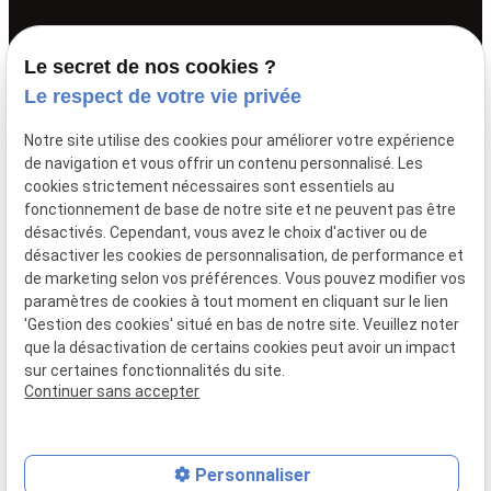
Elagage
Le secret de nos cookies ?
Le respect de votre vie privée
Abattage
Démontage
Notre site utilise des cookies pour améliorer votre expérience
de navigation et vous offrir un contenu personnalisé. Les
Haubanage
cookies strictement nécessaires sont essentiels au
Entretien et soins des arbres
fonctionnement de base de notre site et ne peuvent pas être
désactivés. Cependant, vous avez le choix d'activer ou de
Parcs et jardins
désactiver les cookies de personnalisation, de performance et
de marketing selon vos préférences. Vous pouvez modifier vos
paramètres de cookies à tout moment en cliquant sur le lien
Mentions
Politique de
Gestion
Plan du
'Gestion des cookies' situé en bas de notre site. Veuillez noter
légales
confidentialité
des
site
que la désactivation de certains cookies peut avoir un impact
cookies
sur certaines fonctionnalités du site.
TVA Intra :
BE0812198519
Continuer sans accepter
Personnaliser