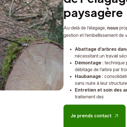
paysagère
Au-delà de l’élagage,
nous
prop
gestion et l’embellissement de
Abattage d’arbres da
nécessitant un travail sé
Démontage
: technique p
débitage de l’arbre par tr
Haubanage
: consolidati
sans nuire à leur structure
Entretien et soin des a
traitement des
Je prends contact