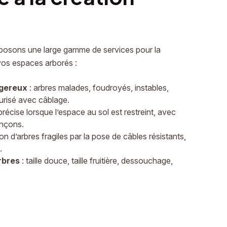
osons une large gamme de services pour la
 vos espaces arborés :
ngereux
: arbres malades, foudroyés, instables,
curisé avec câblage.
récise lorsque l’espace au sol est restreint, avec
onçons.
on d’arbres fragiles par la pose de câbles résistants,
.
rbres
: taille douce, taille fruitière, dessouchage,