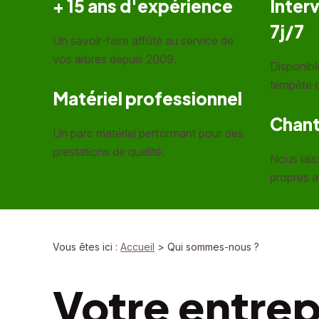
+ 15 ans d'expérience
Inter
7j/7
Un savoir-faire affûté au service de
vos arbres depuis 2009.
Disponibl
tempête 
Matériel professionnel
Chant
Un parc matériel performant pour des
prestations de qualité.
Nous lais
propres a
Vous êtes ici :
Accueil
> Qui sommes-nous ?
Votre entrep