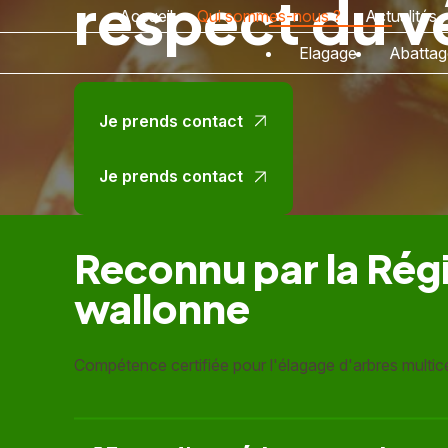
respect du v
Panneau de gestion des cookies
Accueil
Qui sommes-nous ?
Actualités
Elagage
Abattag
Je prends contact
Je prends contact
Reconnu par la Rég
wallonne
Compétence certifiée pour l'élagage d'arbres multic