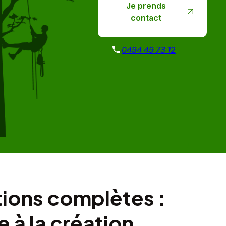
Je prends
contact
0494 49 73 12
tions complètes :
e à la création