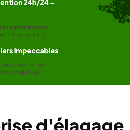
vention 24h/24 –
e en urgence en cas de
ou de danger immédiat.
iers impeccables
sons toujours les lieux
près notre passage.
rise d'élagage