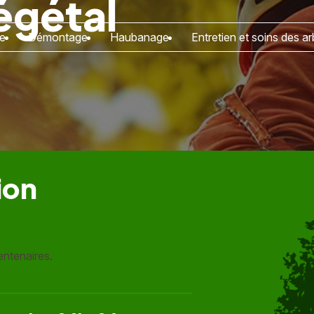
égétal
e
Démontage
Haubanage
Entretien et soins des ar
ion
entenaires.