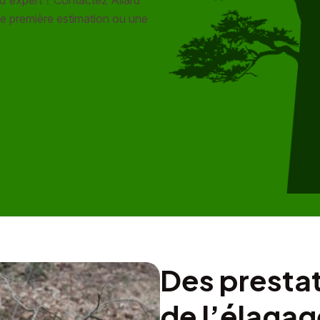
e première estimation ou une
Des presta
de l’élagag